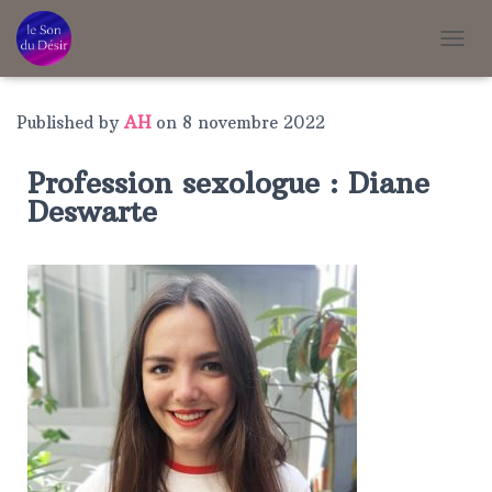
T
O
G
G
Published by
AH
on
8 novembre 2022
L
E
Profession sexologue : Diane
N
A
Deswarte
V
I
G
A
T
I
O
N