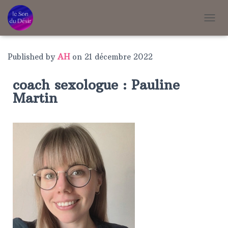
T
O
G
G
Published by
AH
on
21 décembre 2022
L
E
coach sexologue : Pauline
N
A
Martin
V
I
G
A
T
I
O
N