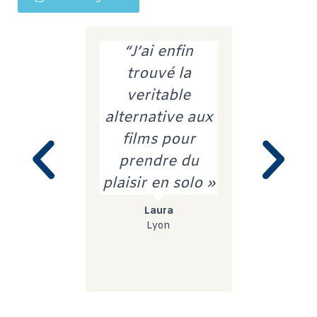
“J’ai enfin
“Dans
trouvé la
podcast,
veritable
trouvé
alternative aux
équilibre 
films pour
du lâcher
prendre du
de la con
plaisir en solo »
du parta
l’écout
Laura
l’aut
Lyon
Laetit
Nante