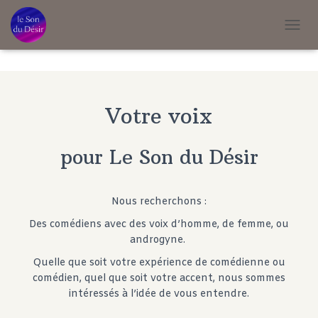
T
O
G
G
L
E
Votre voix
N
A
V
pour Le Son du Désir
I
G
A
T
Nous recherchons :
I
Des comédiens avec des voix d’homme, de femme, ou
O
N
androgyne.
Quelle que soit votre expérience de comédienne ou
comédien, quel que soit votre accent, nous sommes
intéressés à l’idée de vous entendre.