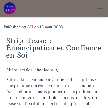
T
O
G
G
Published by
AH
on
12 août 2023
L
E
Strip-Tease :
N
A
Émancipation et Confiance
V
en Soi
I
G
A
T
Chère lectrice, cher lecteur,
I
O
Entrez dans le monde mystérieux du strip-tease,
N
une pratique qui éveille curiosité et fascination.
Dans cet article, nous plongerons en profondeur
pour découvrir les multiples dimensions du strip-
tease : de l’excitation électrisante qu’il suscite à