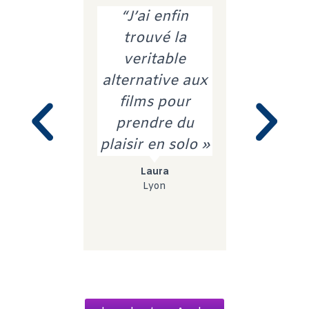
“J’ai enfin
“Dans
trouvé la
podcast,
veritable
trouvé
alternative aux
équilibre 
films pour
du lâcher
prendre du
de la con
plaisir en solo »
du parta
l’écout
Laura
l’aut
Lyon
Laetit
Nante