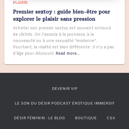
PLAISIR
Premier sextoy : guide bien-être pour
explorer le plaisir sans pression
Acheter son premier sextoy est souvent entouré
de clichés. On l’associe à la jeunesse, à la
nouveauté ou à une sexualité “moderne”.
Pourtant, la réalité est bien différente : il n’y a pas
d’âge pour découvrir
Read more…
DEVENIR VIP
LE SON DU DÉSIR PODCAST ÉROTIQUE IMMERSIF
DÉSIR FÉMININ : LE BLOG
BOUTIQUE
CGV