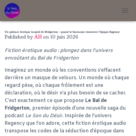
T
O
G
G
Un podcast érotique inspiré de Bridgerton : quand le fantasme rencontre l’époque Regency
Published by
AH
on
10 juin 2026
L
E
Fiction érotique audio : plongez dans l’univers
N
A
envoûtant du Bal de Fridgerton
V
I
Imaginez un monde où les conventions s’effacent
G
derrière un masque de velours. Un monde où chaque
A
T
regard pèse, où chaque frôlement est une
I
déclaration, où le désir n’a plus besoin de se cacher.
O
C’est exactement ce que propose
Le Bal de
N
Fridgerton
, premier épisode d’une nouvelle saga du
podcast
Le Son du Désir
. Inspirée de l’univers
Regency que l’on adore, cette fiction érotique audio
transpose les codes de la séduction d’époque dans