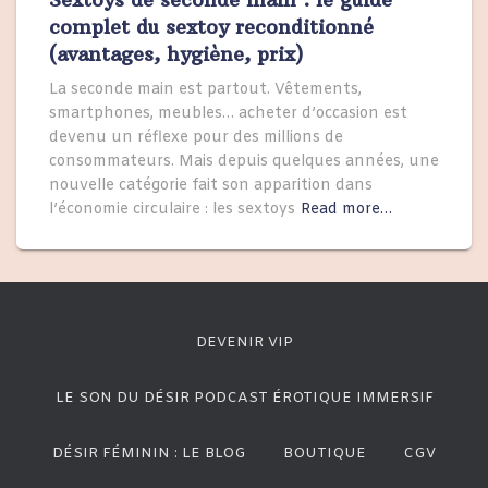
complet du sextoy reconditionné
(avantages, hygiène, prix)
La seconde main est partout. Vêtements,
smartphones, meubles… acheter d’occasion est
devenu un réflexe pour des millions de
consommateurs. Mais depuis quelques années, une
nouvelle catégorie fait son apparition dans
l’économie circulaire : les sextoys
Read more…
DEVENIR VIP
LE SON DU DÉSIR PODCAST ÉROTIQUE IMMERSIF
DÉSIR FÉMININ : LE BLOG
BOUTIQUE
CGV