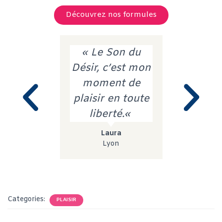
Découvrez nos formules
« Le Son du
"Des ré
Désir, c’est mon
audio 
moment de
réveille
plaisir en toute
sens c
liberté.«
jamai
Laura
Laetit
Lyon
Nante
Categories:
PLAISIR