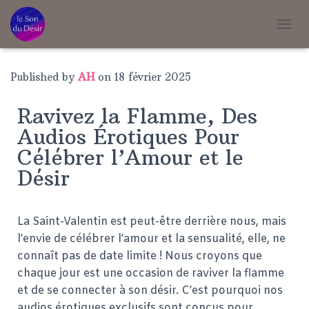
T
O
G
G
Published by
AH
on
18 février 2025
L
E
Ravivez la Flamme, Des
N
A
Audios Érotiques Pour
V
Célébrer l’Amour et le
I
G
Désir
A
T
I
O
La Saint-Valentin est peut-être derrière nous, mais
N
l’envie de célébrer l’amour et la sensualité, elle, ne
connaît pas de date limite ! Nous croyons que
chaque jour est une occasion de raviver la flamme
et de se connecter à son désir. C’est pourquoi nos
audios érotiques exclusifs sont conçus pour