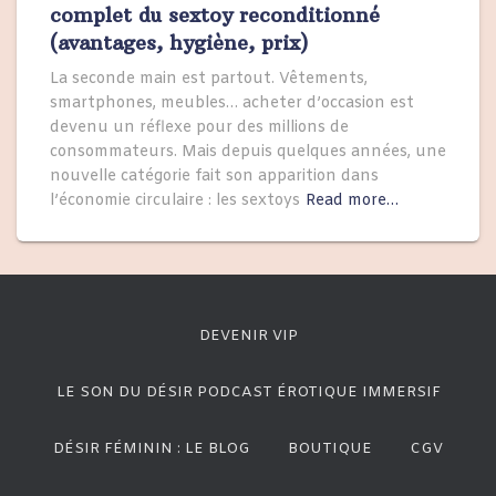
complet du sextoy reconditionné
(avantages, hygiène, prix)
La seconde main est partout. Vêtements,
smartphones, meubles… acheter d’occasion est
devenu un réflexe pour des millions de
consommateurs. Mais depuis quelques années, une
nouvelle catégorie fait son apparition dans
l’économie circulaire : les sextoys
Read more…
DEVENIR VIP
LE SON DU DÉSIR PODCAST ÉROTIQUE IMMERSIF
DÉSIR FÉMININ : LE BLOG
BOUTIQUE
CGV