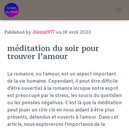
T
O
G
G
Published by
Alexis1977
on
18 avril 2023
L
E
méditation du soir pour
N
A
trouver l’amour
V
I
G
La romance, ou l’amour, est un aspect important
A
T
de la vie humaine. Cependant, il peut être difficile
I
d’être ouvert(e) à la romance lorsque notre esprit
O
est préoccupé par le stress, les soucis du quotidien
N
ou les pensées négatives. C’est là que la méditation
peut jouer un rôle clé en nous aidant à être plus
présents, détendus et ouverts à l’amour. Dans cet
article, nous explorerons l’importance de la