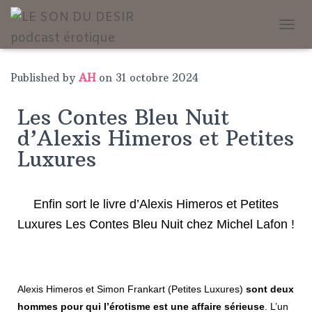
T
O
G
G
Published by
AH
on
31 octobre 2024
L
E
Les Contes Bleu Nuit
N
A
d’Alexis Himeros et Petites
V
Luxures
I
G
A
T
Enfin sort le livre d’Alexis Himeros et Petites
I
O
Luxures Les Contes Bleu Nuit chez Michel Lafon !
N
Alexis Himeros et Simon Frankart (Petites Luxures)
sont deux
hommes pour qui l’érotisme est une affaire sérieuse
. L’un