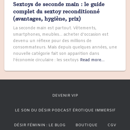
Sextoys de seconde main : le guide
complet du sextoy reconditionné
(avantages, hygiène, prix)
La seconde main est partout. Vêtements,
smartphones, meubles… acheter d’occasion est
devenu un réflexe pour des millions de
consommateurs. Mais depuis quelques années, une
nouvelle catégorie fait son apparition dans
l’économie circulaire : les sextoys
Read more…
DEVENIR VIP
LE SON DU DÉSIR PODCAST ÉROTIQUE IMMERSIF
DÉSIR FÉMININ : LE BLOG
BOUTIQUE
CGV