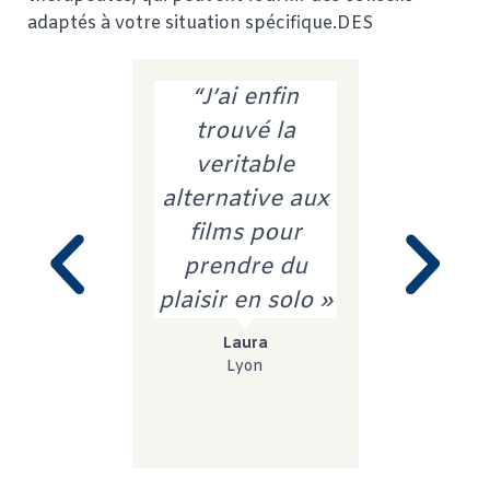
adaptés à votre situation spécifique.DES
“J’ai enfin
“Dans
trouvé la
podcast,
veritable
trouvé
alternative aux
équilibre 
films pour
du lâcher
prendre du
de la con
plaisir en solo »
du parta
l’écout
Laura
l’aut
Lyon
Laetit
Nante