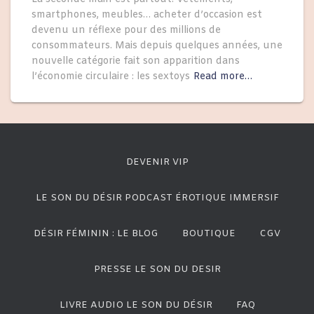
smartphones, meubles… acheter d’occasion est
devenu un réflexe pour des millions de
consommateurs. Mais depuis quelques années, une
nouvelle catégorie fait son apparition dans
l’économie circulaire : les sextoys
Read more…
DEVENIR VIP
LE SON DU DÉSIR PODCAST ÉROTIQUE IMMERSIF
DÉSIR FÉMININ : LE BLOG
BOUTIQUE
CGV
PRESSE LE SON DU DESIR
LIVRE AUDIO LE SON DU DÉSIR
FAQ