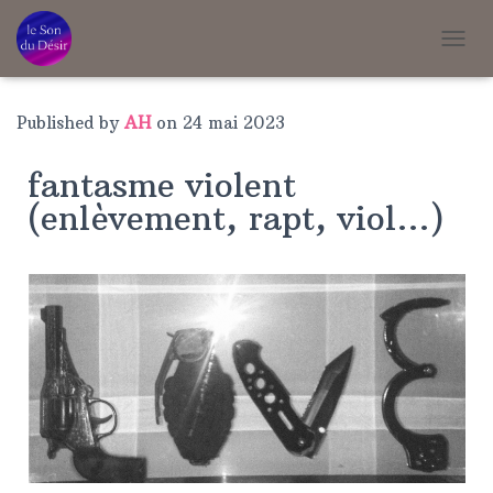
T
O
G
G
Published by
AH
on
24 mai 2023
L
E
fantasme violent
N
A
(enlèvement, rapt, viol…)
V
I
G
A
T
I
O
N