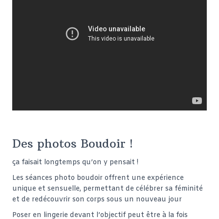
Des photos Boudoir !
ça faisait longtemps qu’on y pensait !
Les séances p
hoto boudoir of
frent une expérience
uniq
ue et sensuelle, per
mettant de célé
brer sa féminité
et de redécouvrir so
n corps sous un
nouveau jour
Poser e
n lingerie deva
nt l’objectif p
eut être à la
fois