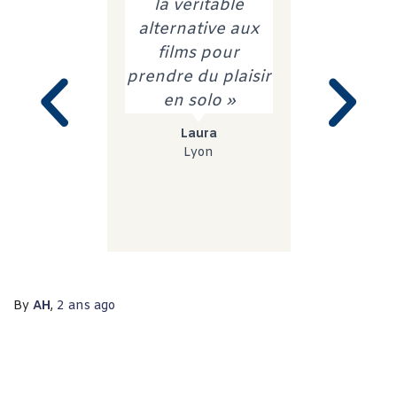
la veritable
j’ai trou
alternative aux
équilibre 
films pour
du lâcher
prendre du plaisir
de la con
en solo »
du parta
l’écout
Laura
l’autr
Lyon
Laetit
Nante
By
AH
,
2 ans
ago