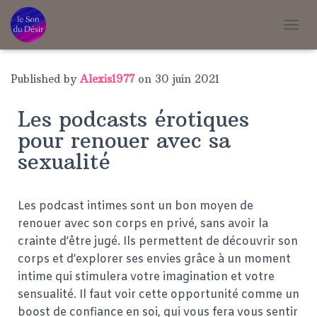
T
O
G
G
Published by
Alexis1977
on
30 juin 2021
L
E
Les podcasts érotiques
N
A
pour renouer avec sa
V
sexualité
I
G
A
T
Les podcast intimes sont un bon moyen de
I
renouer avec son corps en privé, sans avoir la
O
N
crainte d’être jugé. Ils permettent de découvrir son
corps et d’explorer ses envies grâce à un moment
intime qui stimulera votre imagination et votre
sensualité. Il faut voir cette opportunité comme un
boost de confiance en soi, qui vous fera vous sentir